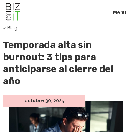
Menú
« Blog
Inicio
Temporada alta sin
Membresías
burnout: 3 tips para
anticiparse al cierre del
Beneficios
año
Blog
octubre 30, 2025
Acerca de
Contacto