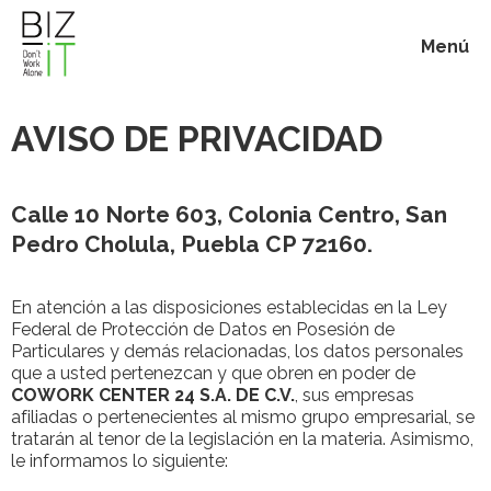
Menú
Inicio
AVISO DE PRIVACIDAD
Membresías
Calle 10 Norte 603, Colonia Centro, San
Pedro Cholula, Puebla CP 72160.
Beneficios
En atención a las disposiciones establecidas en la Ley
Blog
Federal de Protección de Datos en Posesión de
Particulares y demás relacionadas, los datos personales
que a usted pertenezcan y que obren en poder de
Acerca de
COWORK CENTER 24 S.A. DE C.V.
, sus empresas
afiliadas o pertenecientes al mismo grupo empresarial, se
tratarán al tenor de la legislación en la materia. Asimismo,
Contacto
le informamos lo siguiente: