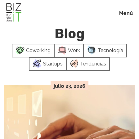
Menú
Blog
Inicio
Coworking
Work
Tecnología
Membresías
Startups
Tendencias
Beneficios
julio 23, 2026
Blog
Acerca de
Contacto