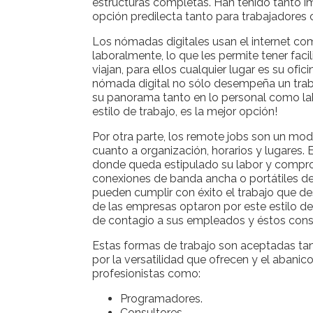
estructuras completas. Han tenido tanto im
opción predilecta tanto para trabajadores
Los nómadas digitales usan el internet c
laboralmente, lo que les permite tener fac
viajan, para ellos cualquier lugar es su ofi
nómada digital no sólo desempeña un traba
su panorama tanto en lo personal como labor
estilo de trabajo, es la mejor opción!
Por otra parte, los remote jobs son un mod
cuanto a organización, horarios y lugares.
donde queda estipulado su labor y compro
conexiones de banda ancha o portátiles de a
pueden cumplir con éxito el trabajo que d
de las empresas optaron por este estilo de
de contagio a sus empleados y éstos conse
Estas formas de trabajo son aceptadas ta
por la versatilidad que ofrecen y el abani
profesionistas como:
Programadores.
Consultores.