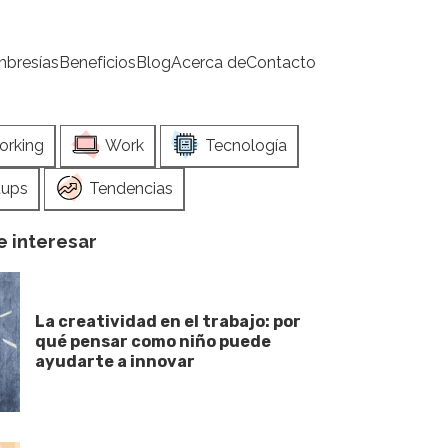
bresías
Beneficios
Blog
Acerca de
Contacto
orking
Work
Tecnología
tups
Tendencias
 interesar
La creatividad en el trabajo: por
qué pensar como niño puede
ayudarte a innovar