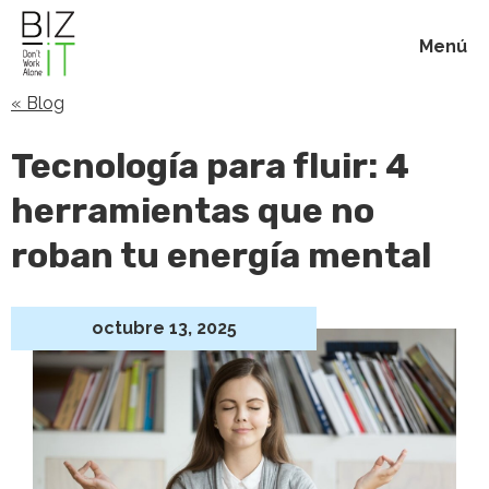
Menú
« Blog
Inicio
Tecnología para fluir: 4
Membresías
herramientas que no
roban tu energía mental
Beneficios
Blog
octubre 13, 2025
Acerca de
Contacto