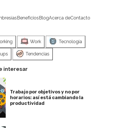
bresías
Beneficios
Blog
Acerca de
Contacto
orking
Work
Tecnología
tups
Tendencias
 interesar
Trabajo por objetivos y no por
horarios: así está cambiando la
productividad