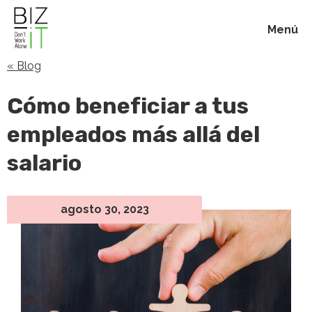
Menú
« Blog
Inicio
Cómo beneficiar a tus
Membresías
empleados más allá del
salario
Beneficios
Blog
agosto 30, 2023
Acerca de
Contacto