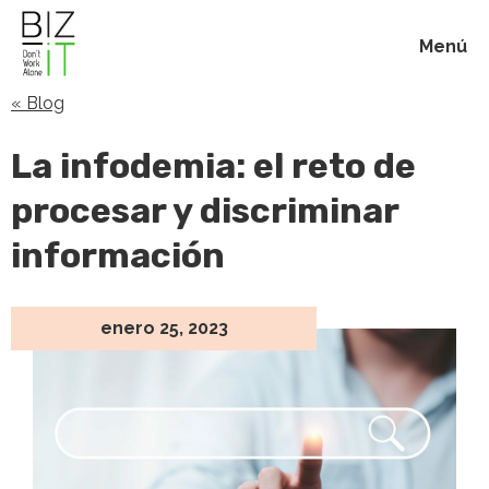
Menú
« Blog
Inicio
La infodemia: el reto de
Membresías
procesar y discriminar
información
Beneficios
Blog
enero 25, 2023
Acerca de
Contacto