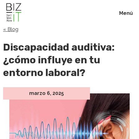
Menú
« Blog
Inicio
Discapacidad auditiva:
Membresías
¿cómo influye en tu
entorno laboral?
Beneficios
Blog
marzo 6, 2025
Acerca de
Contacto