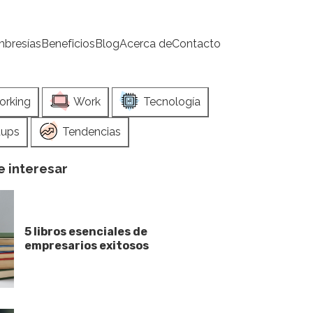
bresías
Beneficios
Blog
Acerca de
Contacto
orking
Work
Tecnología
tups
Tendencias
 interesar
5 libros esenciales de
empresarios exitosos