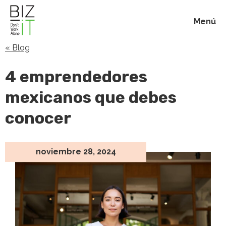
Menú
« Blog
Inicio
4 emprendedores
Membresías
mexicanos que debes
conocer
Beneficios
Blog
noviembre 28, 2024
Acerca de
Contacto