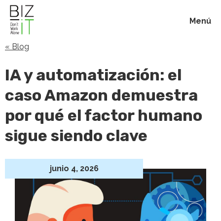
Menú
« Blog
Inicio
IA y automatización: el
Membresías
caso Amazon demuestra
por qué el factor humano
Beneficios
sigue siendo clave
Blog
junio 4, 2026
Acerca de
Contacto